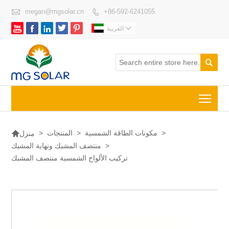

megan@mgsolar.cn
+86-592-6241055







العربية

Togg

>
مكونات الطاقة الشمسية
>
المنتجات
>
منزل
>
منتصف المشبك ونهاية المشبك
تركيب الألواح الشمسية منتصف المشبك