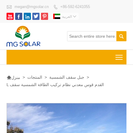

megan@mgsolar.cn
+86-592-6241055







العربية

Togg

>
جبل سقف الشمسية
>
المنتجات
>
منزل
L القدم قوس معدني نظام تركيب الطاقة الشمسية سقف