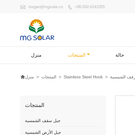

megan@mgsolar.cn
+86-592-6241055

حالة
المنتجات
منزل

لأرفف الشمسية
>
Stainless Steel Hook
>
المنتجات
>
منزل
المنتجات
جبل سقف الشمسية
جبل الأرض الشمسية