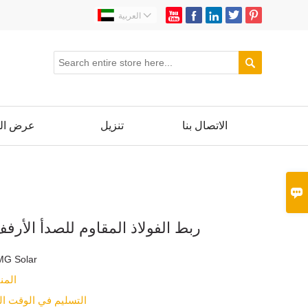






العربية

الاتصال بنا
تنزيل
عرض ال

ربط الفولاذ المقاوم للصدأ الأر
MG Solar
المن
التسليم في الوقت ا