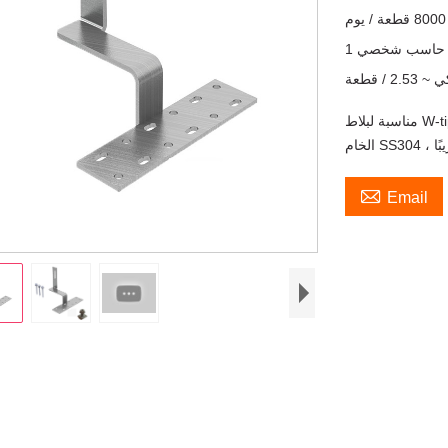
8000 قطعة / يوم
حاسب شخصي 1
مناسبة لبلاط W-tip ، وبلاط S-tip والبلاط المسطح. مقاومة قوية للتأثير مع المواد

Email