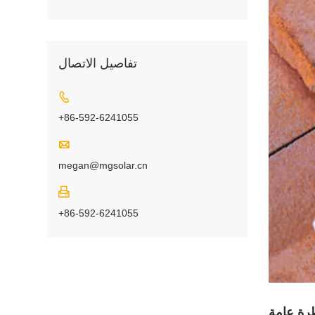
تفاصيل الاتصال

+86-592-6241055

megan@mgsolar.cn

+86-592-6241055
رة عامة