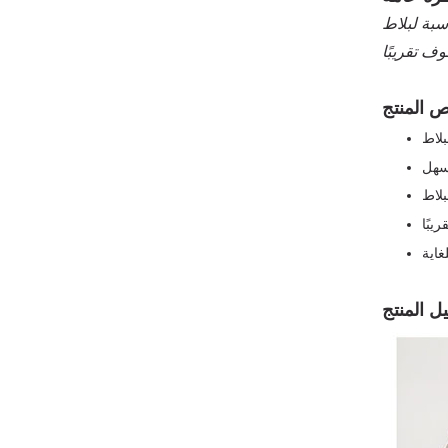
S-t والبلاط المسطح. مقاومة قوية للتأثير مع المواد الخام SS304 ، وعمر خدمة طويل ، ومناسب لجميع أنظمة
سهل
بلاط
يبًا
اية
ل المنتج