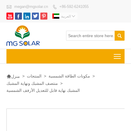

megan@mgsolar.cn
+86-592-6241055







العربية

Togg

>
مكونات الطاقة الشمسية
>
المنتجات
>
منزل
>
منتصف المشبك ونهاية المشبك
المشبك نهاية قابل للتعديل الأرفف الشمسية