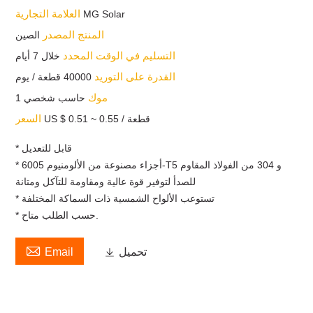
العلامة التجارية
MG Solar
المنتج المصدر
الصين
التسليم في الوقت المحدد
خلال 7 أيام
القدرة على التوريد
40000 قطعة / يوم
موك
حاسب شخصي 1
السعر
US $ 0.51 ~ 0.55 / قطعة
* قابل للتعديل
* أجزاء مصنوعة من الألومنيوم 6005-T5 و 304 من الفولاذ المقاوم
للصدأ لتوفير قوة عالية ومقاومة للتآكل ومتانة
* تستوعب الألواح الشمسية ذات السماكة المختلفة
* حسب الطلب متاح.

تحميل

Email