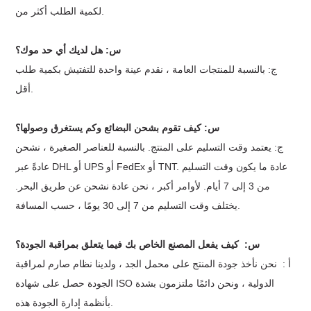
لكمية الطلب أكثر من.
س: هل لديك أي حد موك؟
ج: بالنسبة للمنتجات العامة ، نقدم عينة واحدة للتفتيش بكمية طلب
أقل.
س: كيف تقوم بشحن البضائع وكم يستغرق وصولها؟
ج: يعتمد وقت التسليم على المنتج. بالنسبة للعناصر الصغيرة ، نشحن
عادةً عبر DHL أو UPS أو FedEx أو TNT. عادة ما يكون وقت التسليم
من 3 إلى 7 أيام. لأوامر أكبر ، نحن عادة نشحن عن طريق البحر.
يختلف وقت التسليم من 7 إلى 30 يومًا ، حسب المسافة.
س:
كيف يفعل المصنع الخاص بك فيما يتعلق بمراقبة الجودة
؟
أ :
نحن نأخذ جودة المنتج على محمل الجد ، ولدينا نظام صارم لمراقبة
الجودة حصل على شهادة ISO الدولية ، ونحن دائمًا ملتزمون بشدة
.
بأنظمة إدارة الجودة هذه