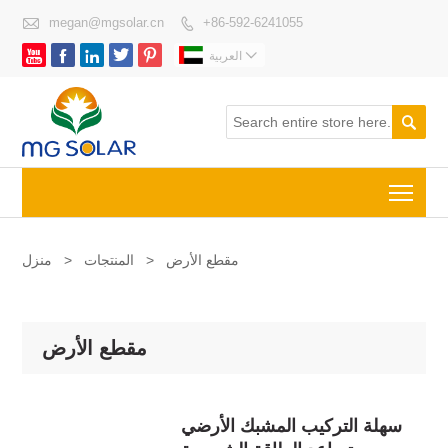

megan@mgsolar.cn
+86-592-6241055







العربية

Togg
مقطع الأرض
>
المنتجات
>
منزل
مقطع الأرض
سهلة التركيب المشبك الأرضي